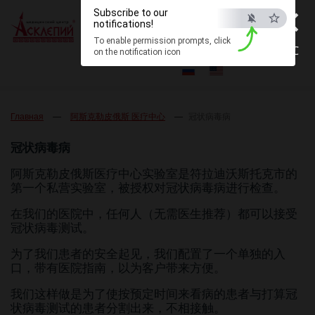
×
×
Subscribe to our
Subscribe to our
统一咨询中心：
notifications!
notifications!
+7 (423) 279-0000
To enable permission prompts, click
To enable permission prompts, click
ESC
ESC
on the notification icon
on the notification icon
符拉迪沃斯托克市加马尔尼克街3-B号
Главная
阿斯克勒皮俄斯 医疗中心
冠状病毒病
冠状病毒病
阿斯克勒皮俄斯医疗中心实验室是符拉迪沃斯托克市的
第一个私营实验室，被授权对冠状病毒病进行检查。
在我们的医院中，任何人（无需医生推荐）都可以接受
冠状病毒测试。
为了我们患者的安全起见，我们配置了一个单独的入
口，带有医院指南，以为客户带来方便。
我们这样做是为了使按预定时间来看病的患者与打算冠
状病毒测试的患者分割出来，不相接触。