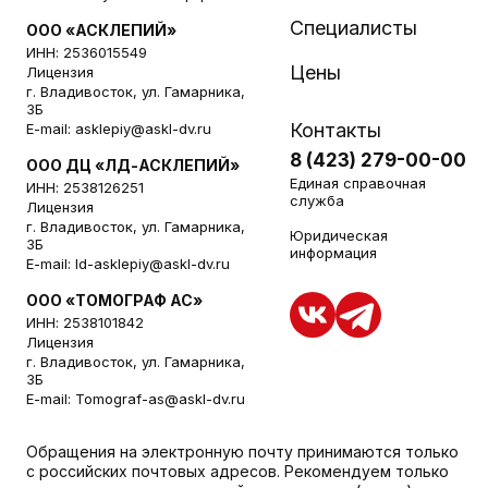
Специалисты
ООО «АСКЛЕПИЙ»
ИНН: 2536015549
Цены
Лицензия
г. Владивосток, ул. Гамарника,
3Б
Контакты
E-mail:
asklepiy@askl-dv.ru
8 (423) 279-00-00
ООО ДЦ «ЛД-АСКЛЕПИЙ»
Единая справочная
ИНН: 2538126251
служба
Лицензия
г. Владивосток, ул. Гамарника,
Юридическая
3Б
информация
E-mail:
ld-asklepiy@askl-dv.ru
ООО «ТОМОГРАФ АС»
ИНН: 2538101842
Лицензия
г. Владивосток, ул. Гамарника,
3Б
E-mail:
Tomograf-as@askl-dv.ru
Обращения на электронную почту принимаются только
с российских почтовых адресов. Рекомендуем только