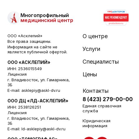
Многопрофильный
медицинский центр
О центре
ООО «Асклепий»
Все права защищены.
Информация на сайте не
Услуги
является публичной офертой.
Специалисты
ООО «АСКЛЕПИЙ»
ИНН: 2536015549
Цены
Лицензия
г. Владивосток, ул. Гамарника,
3Б
Контакты
E-mail:
asklepiy@askl-dv.ru
8 (423) 279-00-00
ООО ДЦ «ЛД-АСКЛЕПИЙ»
Единая справочная
ИНН: 2538126251
служба
Лицензия
г. Владивосток, ул. Гамарника,
Юридическая
3Б
информация
E-mail:
ld-asklepiy@askl-dv.ru