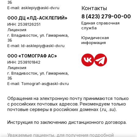
3Б
Контакты
E-mail:
asklepiy@askl-dv.ru
8 (423) 279-00-00
ООО ДЦ «ЛД-АСКЛЕПИЙ»
Единая справочная
ИНН: 2538126251
служба
Лицензия
г. Владивосток, ул. Гамарника,
Юридическая
3Б
информация
E-mail:
ld-asklepiy@askl-dv.ru
ООО «ТОМОГРАФ АС»
ИНН: 2538101842
Лицензия
г. Владивосток, ул. Гамарника,
3Б
E-mail:
Tomograf-as@askl-dv.ru
Обращения на электронную почту принимаются только
с российских почтовых адресов. Рекомендуем только
почтовые серверы в российских доменах (.ru, .su).
Инструкция по заключению дистанционного договора.
Уважаемые пациенты, для получения подробной