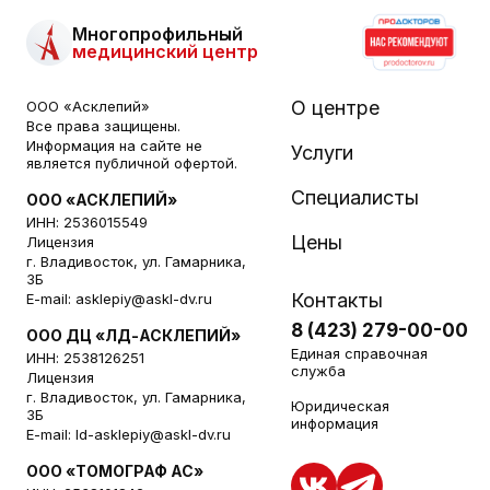
Многопрофильный
медицинский центр
О центре
ООО «Асклепий»
Все права защищены.
Информация на сайте не
Услуги
является публичной офертой.
Специалисты
ООО «АСКЛЕПИЙ»
ИНН: 2536015549
Цены
Лицензия
г. Владивосток, ул. Гамарника,
3Б
Контакты
E-mail:
asklepiy@askl-dv.ru
8 (423) 279-00-00
ООО ДЦ «ЛД-АСКЛЕПИЙ»
Единая справочная
ИНН: 2538126251
служба
Лицензия
г. Владивосток, ул. Гамарника,
Юридическая
3Б
информация
E-mail:
ld-asklepiy@askl-dv.ru
ООО «ТОМОГРАФ АС»