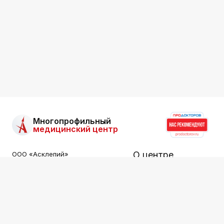
Многопрофильный
медицинский центр
О центре
ООО «Асклепий»
Все права защищены.
Информация на сайте не
Услуги
является публичной офертой.
Специалисты
ООО «АСКЛЕПИЙ»
ИНН: 2536015549
Цены
Лицензия