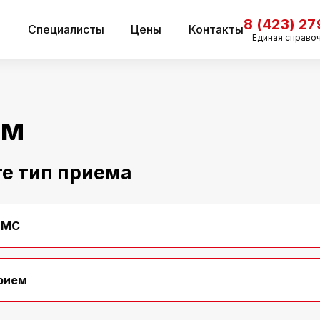
8 (423) 2
и
Специалисты
Цены
Контакты
Единая справо
ем
е тип приема
ДМС
рием