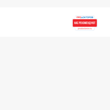
Контакты
8 (423) 279-00-00
Новости
Единая справочная служба
Юридическая информация
Для партнеров
Асклепий для докторов
Для врачей ЛПУ
Для сторонних
партнеров
Рекомендательные
письма