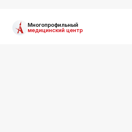
Многопрофильный
медицинский центр
О ц
ООО «Асклепий»
Все права защищены.
Для 
Информация на сайте не является публичной
Ближа
офертой.
Для п
возм
Обсл
Отзы
Все о
Служб
ООО «Асклепий»
Копии
О про
ИНН: 2536015549
Возвр
Лицензия
г. Владивосток, ул. Гамарника, 3Б
E-mail:
asklepiy@askl-dv.ru