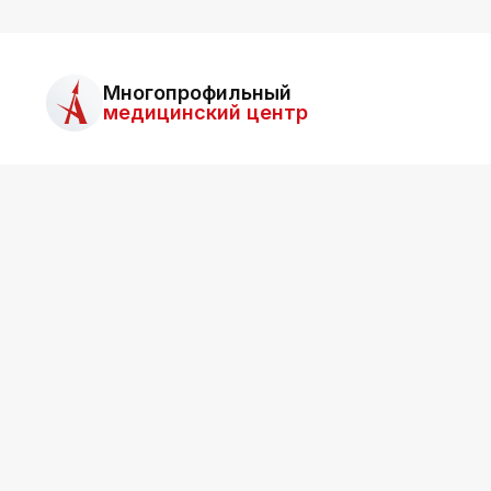
Многопрофильный
медицинский центр
О ц
ООО «Асклепий»
Все права защищены.
Для 
Информация на сайте не является публичной
Ближа
офертой.
Для п
возм
Обсл
Отзы
Все о
Служб
ООО «Асклепий»
Копии
О про
ИНН: 2536015549
Возвр
Лицензия
г. Владивосток, ул. Гамарника, 3Б
E-mail:
asklepiy@askl-dv.ru