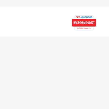
Контакты
8 (423) 279-00-00
Новости
Единая справочная служба
Юридическая информация
Для партнеров
Асклепий для докторов
Для врачей ЛПУ
Для сторонних
партнеров
Рекомендательные
письма