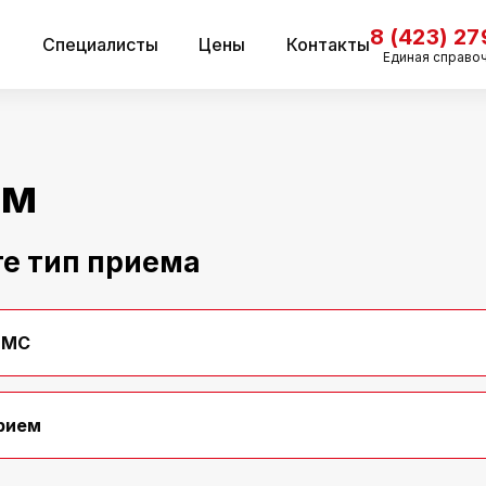
8 (423) 2
и
Специалисты
Цены
Контакты
Единая справо
ем
е тип приема
ДМС
рием