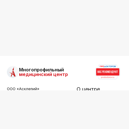
Многопрофильный
медицинский центр
О центре
ООО «Асклепий»
Все права защищены.
Информация на сайте не
Услуги
является публичной офертой.
Специалисты
ООО «АСКЛЕПИЙ»
ИНН: 2536015549
Цены
Лицензия