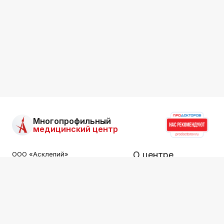
Многопрофильный
медицинский центр
О центре
ООО «Асклепий»
Все права защищены.
Информация на сайте не
Услуги
является публичной офертой.
Специалисты
ООО «АСКЛЕПИЙ»
ИНН: 2536015549
Цены
Лицензия