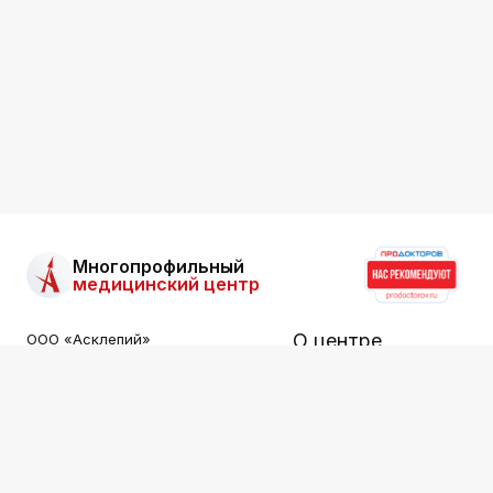
Многопрофильный
медицинский центр
О центре
ООО «Асклепий»
Все права защищены.
Информация на сайте не
Услуги
является публичной офертой.
Специалисты
ООО «АСКЛЕПИЙ»
ИНН: 2536015549
Цены
Лицензия