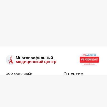
Многопрофильный
медицинский центр
О центре
ООО «Асклепий»
Все права защищены.
Информация на сайте не
Услуги
является публичной офертой.
Специалисты
ООО «АСКЛЕПИЙ»
ИНН: 2536015549
Цены
Лицензия