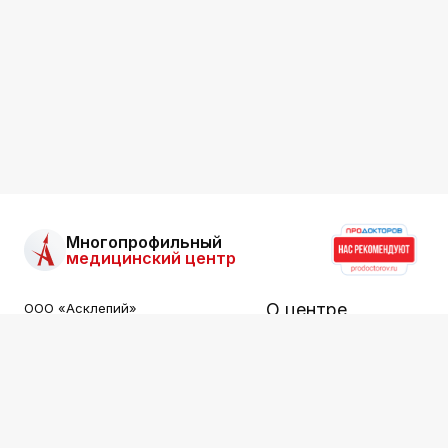
Многопрофильный
медицинский центр
О центре
ООО «Асклепий»
Все права защищены.
Информация на сайте не
Услуги
является публичной офертой.
Специалисты
ООО «АСКЛЕПИЙ»
ИНН: 2536015549
Цены
Лицензия