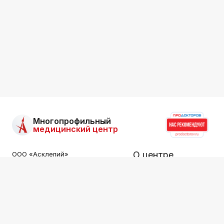
Многопрофильный
медицинский центр
О центре
ООО «Асклепий»
Все права защищены.
Информация на сайте не
Услуги
является публичной офертой.
Специалисты
ООО «АСКЛЕПИЙ»
ИНН: 2536015549
Цены
Лицензия