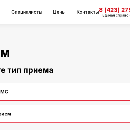
8 (423) 2
и
Специалисты
Цены
Контакты
Единая справо
ем
е тип приема
ДМС
рием