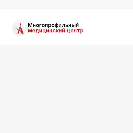
Многопрофильный
медицинский центр
О ц
ООО «Асклепий»
Все права защищены.
Для 
Информация на сайте не является публичной
Ближа
офертой.
Для п
возм
Обсл
Отзы
Все о
Служб
ООО «Асклепий»
Копии
О про
ИНН: 2536015549
Возвр
Лицензия
г. Владивосток, ул. Гамарника, 3Б
E-mail:
asklepiy@askl-dv.ru