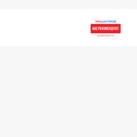
Контакты
8 (423) 279-00-00
Новости
Единая справочная служба
Юридическая информация
Для партнеров
Асклепий для докторов
Для врачей ЛПУ
Для сторонних
партнеров
Рекомендательные
письма