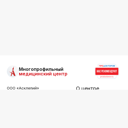
Многопрофильный
медицинский центр
О центре
ООО «Асклепий»
Все права защищены.
Информация на сайте не
Услуги
является публичной офертой.
Специалисты
ООО «АСКЛЕПИЙ»
ИНН: 2536015549
Цены
Лицензия