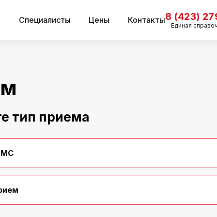
8 (423) 2
и
Специалисты
Цены
Контакты
Единая справо
ем
е тип приема
ДМС
рием