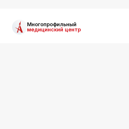
Многопрофильный
медицинский центр
О ц
ООО «Асклепий»
Все права защищены.
Для 
Информация на сайте не является публичной
Ближа
офертой.
Для п
возм
Обсл
Отзы
Все о
Служб
ООО «Асклепий»
Копии
О про
ИНН: 2536015549
Возвр
Лицензия
г. Владивосток, ул. Гамарника, 3Б
E-mail:
asklepiy@askl-dv.ru