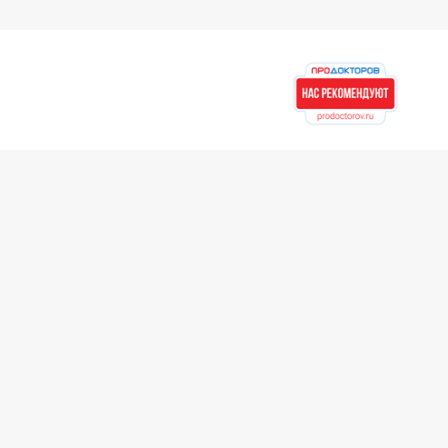
Контакты
8 (423) 279-00-00
Новости
Единая справочная служба
Юридическая информация
Для партнеров
Асклепий для докторов
Для врачей ЛПУ
Для сторонних
партнеров
Рекомендательные
письма