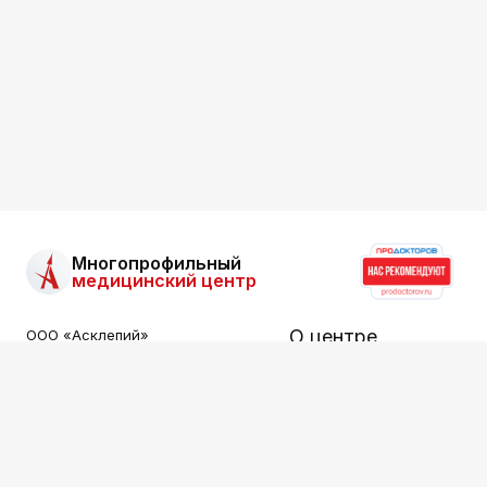
Многопрофильный
медицинский центр
О центре
ООО «Асклепий»
Все права защищены.
Информация на сайте не
Услуги
является публичной офертой.
Специалисты
ООО «АСКЛЕПИЙ»
ИНН: 2536015549
Цены
Лицензия