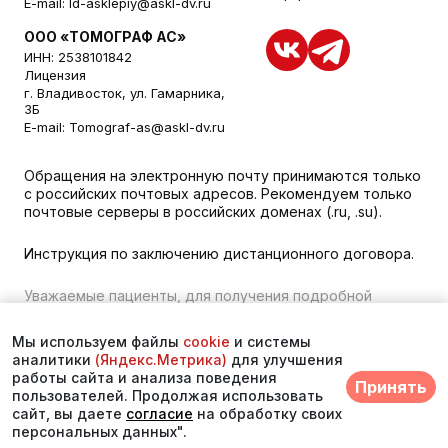
E-mail:
ld-asklepiy@askl-dv.ru
ООО «ТОМОГРАФ АС»
ИНН: 2538101842
Лицензия
г. Владивосток, ул. Гамарника,
3Б
E-mail:
Tomograf-as@askl-dv.ru
Обращения на электронную почту принимаются только
с российских почтовых адресов. Рекомендуем только
почтовые серверы в российских доменах (.ru, .su).
Инструкция по заключению дистанционного договора.
Уважаемые пациенты, для получения подробной
информации о наличии и стоимости указанных услуг,
пожалуйста, обращайтесь к менеджеру сайта с
Мы используем файлы
cookie
и системы
помощью специальной формы связи или по телефону во
аналитики
(Яндекс.Метрика)
для улучшения
Владивостоке:
+7 (423) 279-00-00
. vk 373
работы сайта и анализа поведения
Принять
пользователей. Продолжая использовать
© 2026. Многопрофильный медицинский центр
сайт, вы даете
согласие
на обработку своих
«Асклепий»
персональных данных".