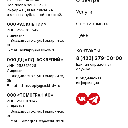
О центре
Все права защищены.
Информация на сайте не
Услуги
является публичной офертой.
Специалисты
ООО «АСКЛЕПИЙ»
ИНН: 2536015549
Цены
Лицензия
г. Владивосток, ул. Гамарника,
3Б
Контакты
E-mail:
asklepiy@askl-dv.ru
8 (423) 279-00-00
ООО ДЦ «ЛД-АСКЛЕПИЙ»
Единая справочная
ИНН: 2538126251
служба
Лицензия
г. Владивосток, ул. Гамарника,
Юридическая
3Б
информация
E-mail:
ld-asklepiy@askl-dv.ru
ООО «ТОМОГРАФ АС»
ИНН: 2538101842
Лицензия
г. Владивосток, ул. Гамарника,
3Б
E-mail:
Tomograf-as@askl-dv.ru