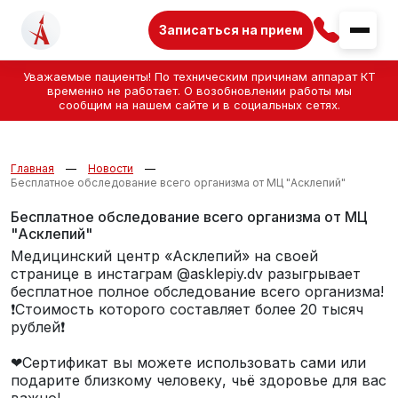
Записаться на прием
Уважаемые пациенты! По техническим причинам аппарат КТ
временно не работает. О возобновлении работы мы
сообщим на нашем сайте и в социальных сетях.
Главная
Новости
Бесплатное обследование всего организма от МЦ "Асклепий"
Бесплатное обследование всего организма от МЦ
"Асклепий"
Медицинский центр «Асклепий» на своей
странице в инстаграм @asklepiy.dv разыгрывает
бесплатное полное обследование всего организма!
❗Стоимость которого составляет более 20 тысяч
рублей❗
⠀
❤Сертификат вы можете использовать сами или
подарите близкому человеку, чьё здоровье для вас
важно!