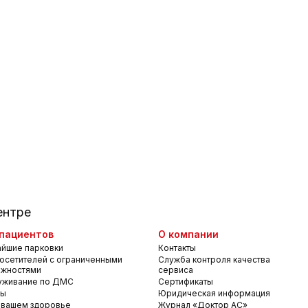
ентре
пациентов
О компании
йшие парковки
Контакты
осетителей с ограниченными
Служба контроля качества
ожностями
сервиса
уживание по ДМС
Сертификаты
вы
Юридическая информация
 вашем здоровье
Журнал «Доктор АС»