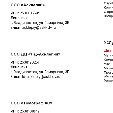
Служб
ООО «Асклепий»
Копии
О про
ИНН: 2536015549
Возвр
Лицензия
г. Владивосток, ул. Гамарника, 3Б
E-mail:
asklepiy@askl-dv.ru
Усл
Диаг
ООО ДЦ «ЛД-Асклепий»
Магни
Комп
ИНН: 2538126251
УЗИ
Лицензия
Мамм
г. Владивосток, ул. Гамарника, 3Б
Прог
E-mail:
ld-asklepiy@askl-dv.ru
обсл
Рентг
ООО «Томограф АС»
ИНН: 2538101842