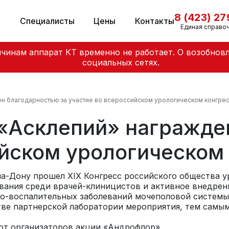
8 (423) 2
и
Специалисты
Цены
Контакты
Единая справо
чинам аппарат КТ временно не работает. О возобнов
социальных сетях.
н благодарностью за участие во всероссийском урологическом конгре
«Асклепий» награжде
ийском урологическом
-на-Дону прошел XIХ Конгресс российского общества у
вания среди врачей-клиницистов и активное внедрен
о-воспалительных заболеваний мочеполовой системы
ве партнерской лаборатории мероприятия, тем самым 
 от организаторов акции «Андрофлор».