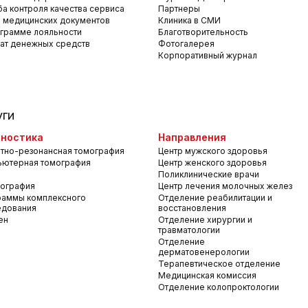
а контроля качества сервиса
Партнеры
 медицинских документов
Клиника в СМИ
грамме лояльности
Благотворительность
ат денежных средств
Фотогалерея
Корпоративный журнал
уги
ностика
Направления
тно-резонансная томография
Центр мужского здоровья
ьютерная томография
Центр женского здоровья
Поликлинические врачи
ография
Центр лечения молочных желез
раммы комплексного
Отделение реабилитации и
едования
восстановления
ен
Отделение хирургии и
травматологии
Отделение
дерматовенерологии
Терапевтическое отделение
Медицинская комиссия
Отделение колопроктологии