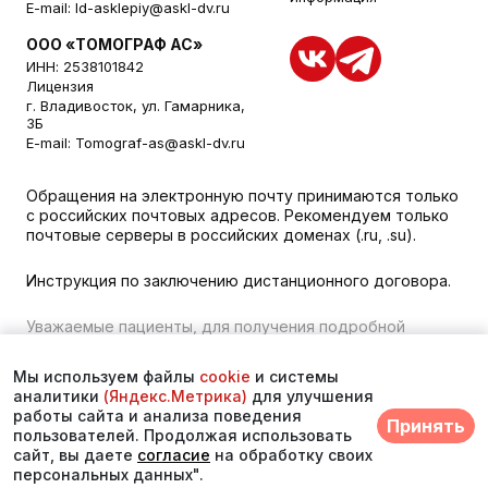
E-mail:
ld-asklepiy@askl-dv.ru
ООО «ТОМОГРАФ АС»
ИНН: 2538101842
Лицензия
г. Владивосток, ул. Гамарника,
3Б
E-mail:
Tomograf-as@askl-dv.ru
Обращения на электронную почту принимаются только
с российских почтовых адресов. Рекомендуем только
почтовые серверы в российских доменах (.ru, .su).
Инструкция по заключению дистанционного договора.
Уважаемые пациенты, для получения подробной
информации о наличии и стоимости указанных услуг,
пожалуйста, обращайтесь к менеджеру сайта с
Мы используем файлы
cookie
и системы
помощью специальной формы связи или по телефону во
аналитики
(Яндекс.Метрика)
для улучшения
Владивостоке:
+7 (423) 279-00-00
. vk 373
работы сайта и анализа поведения
Принять
пользователей. Продолжая использовать
© 2026. Многопрофильный медицинский центр
сайт, вы даете
согласие
на обработку своих
«Асклепий»
персональных данных".