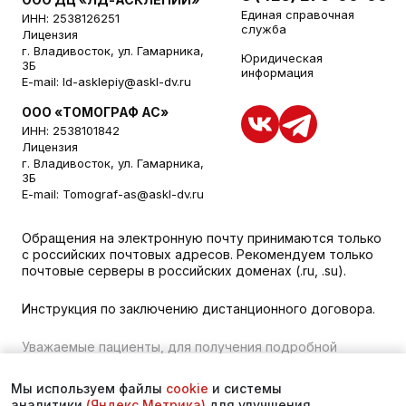
Единая справочная
ИНН: 2538126251
служба
Лицензия
г. Владивосток, ул. Гамарника,
Юридическая
3Б
информация
E-mail:
ld-asklepiy@askl-dv.ru
ООО «ТОМОГРАФ АС»
ИНН: 2538101842
Лицензия
г. Владивосток, ул. Гамарника,
3Б
E-mail:
Tomograf-as@askl-dv.ru
Обращения на электронную почту принимаются только
с российских почтовых адресов. Рекомендуем только
почтовые серверы в российских доменах (.ru, .su).
Инструкция по заключению дистанционного договора.
Уважаемые пациенты, для получения подробной
информации о наличии и стоимости указанных услуг,
пожалуйста, обращайтесь к менеджеру сайта с
Мы используем файлы
cookie
и системы
помощью специальной формы связи или по телефону во
аналитики
(Яндекс.Метрика)
для улучшения