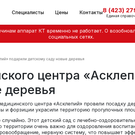
8 (423) 2
и
Специалисты
Цены
Контакты
Единая справо
чинам аппарат КТ временно не работает. О возобнов
социальных сетях.
пий» подарили детскому саду новые деревья
ского центра «Асклеп
е деревья
медицинского центра «Асклепий» провели посадку дер
уры и форзиции украсили территорию прогулочных пл
 случайно. Этот детский сад с лечебно-оздоровител
о территории очень важно для оздоровления воспита
кровообращение, нервную систему, что повышает эфф