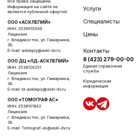
Все права защищены.
Информация на сайте не
Услуги
является публичной офертой.
Специалисты
ООО «АСКЛЕПИЙ»
ИНН: 2536015549
Цены
Лицензия
г. Владивосток, ул. Гамарника,
3Б
Контакты
E-mail:
asklepiy@askl-dv.ru
8 (423) 279-00-00
ООО ДЦ «ЛД-АСКЛЕПИЙ»
Единая справочная
ИНН: 2538126251
служба
Лицензия
г. Владивосток, ул. Гамарника,
Юридическая
3Б
информация
E-mail:
ld-asklepiy@askl-dv.ru
ООО «ТОМОГРАФ АС»
ИНН: 2538101842
Лицензия
г. Владивосток, ул. Гамарника,
3Б
E-mail:
Tomograf-as@askl-dv.ru