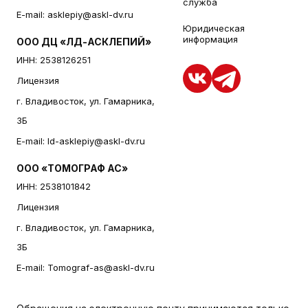
служба
E-mail:
asklepiy@askl-dv.ru
Юридическая
информация
ООО ДЦ «ЛД-АСКЛЕПИЙ»
ИНН: 2538126251
Лицензия
г. Владивосток, ул. Гамарника,
3Б
E-mail:
ld-asklepiy@askl-dv.ru
ООО «ТОМОГРАФ АС»
ИНН: 2538101842
Лицензия
г. Владивосток, ул. Гамарника,
3Б
E-mail:
Tomograf-as@askl-dv.ru