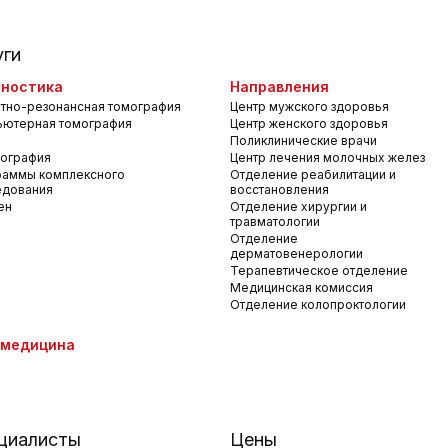
уги
ностика
Направления
тно-резонансная томография
Центр мужского здоровья
ьютерная томография
Центр женского здоровья
Поликлинические врачи
ография
Центр лечения молочных желез
раммы комплексного
Отделение реабилитации и
едования
восстановления
ен
Отделение хирургии и
травматологии
Отделение
дерматовенерологии
Терапевтическое отделение
Медицинская комиссия
Отделение колопроктологии
емедицина
циалисты
Цены