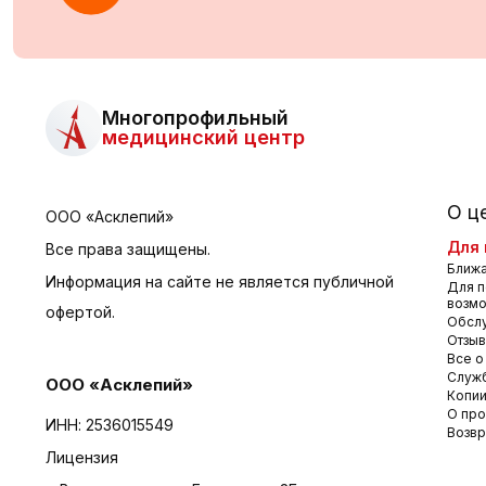
Многопрофильный
медицинский центр
О ц
ООО «Асклепий»
Для 
Все права защищены.
Ближа
Информация на сайте не является публичной
Для п
возм
офертой.
Обсл
Отзы
Все о
Служб
ООО «Асклепий»
Копии
О про
ИНН: 2536015549
Возвр
Лицензия