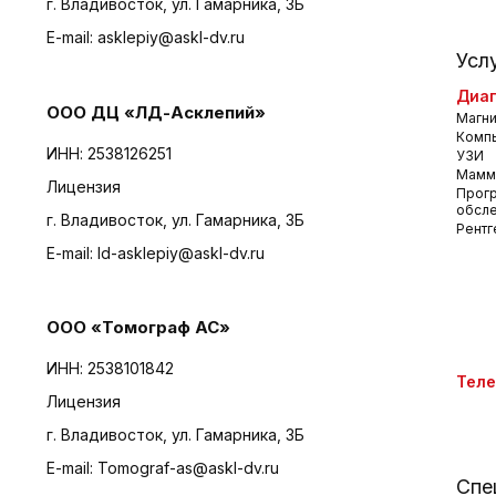
г. Владивосток, ул. Гамарника, 3Б
E-mail:
asklepiy@askl-dv.ru
Усл
Диаг
ООО ДЦ «ЛД-Асклепий»
Магни
Комп
ИНН: 2538126251
УЗИ
Мамм
Лицензия
Прог
обсл
г. Владивосток, ул. Гамарника, 3Б
Рентг
E-mail:
ld-asklepiy@askl-dv.ru
ООО «Томограф АС»
ИНН: 2538101842
Тел
Лицензия
г. Владивосток, ул. Гамарника, 3Б
E-mail:
Tomograf-as@askl-dv.ru
Спе