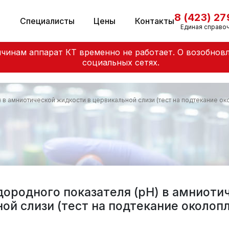
8 (423) 2
и
Специалисты
Цены
Контакты
Единая справо
чинам аппарат КТ временно не работает. О возобнов
социальных сетях.
в амниотической жидкости в цервикальной слизи (тест на подтекание о
ородного показателя (pH) в амниоти
ой слизи (тест на подтекание околоп