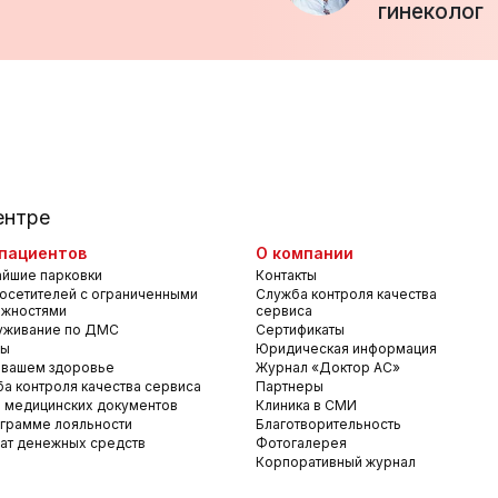
гинеколог
ентре
пациентов
О компании
йшие парковки
Контакты
осетителей с ограниченными
Служба контроля качества
ожностями
сервиса
уживание по ДМС
Сертификаты
вы
Юридическая информация
 вашем здоровье
Журнал «Доктор АС»
а контроля качества сервиса
Партнеры
 медицинских документов
Клиника в СМИ
грамме лояльности
Благотворительность
ат денежных средств
Фотогалерея
Корпоративный журнал