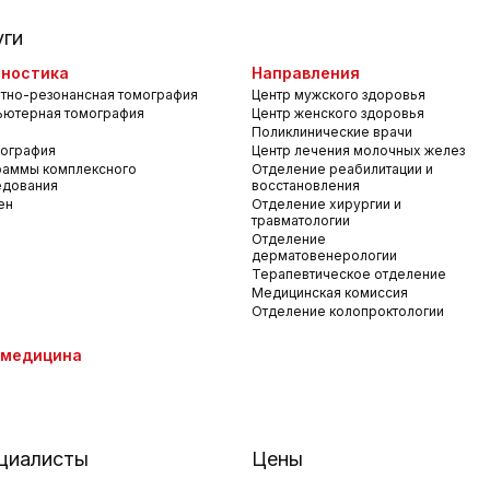
уги
ностика
Направления
тно-резонансная томография
Центр мужского здоровья
ьютерная томография
Центр женского здоровья
Поликлинические врачи
ография
Центр лечения молочных желез
раммы комплексного
Отделение реабилитации и
едования
восстановления
ен
Отделение хирургии и
травматологии
Отделение
дерматовенерологии
Терапевтическое отделение
Медицинская комиссия
Отделение колопроктологии
емедицина
циалисты
Цены