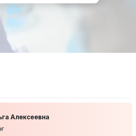
.
ьга Алексеевна
ог