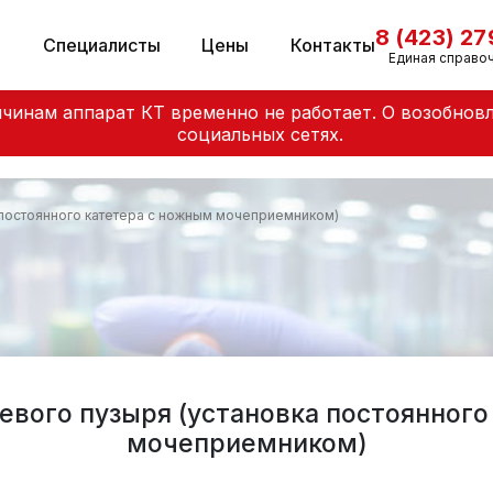
8 (423) 2
и
Специалисты
Цены
Контакты
Единая справо
чинам аппарат КТ временно не работает. О возобнов
социальных сетях.
 постоянного катетера с ножным мочеприемником)
евого пузыря (установка постоянного
мочеприемником)