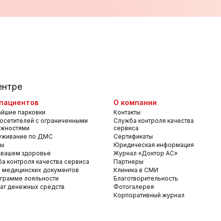
ентре
пациентов
О компании
йшие парковки
Контакты
осетителей с ограниченными
Служба контроля качества
ожностями
сервиса
уживание по ДМС
Сертификаты
вы
Юридическая информация
 вашем здоровье
Журнал «Доктор АС»
а контроля качества сервиса
Партнеры
 медицинских документов
Клиника в СМИ
грамме лояльности
Благотворительность
ат денежных средств
Фотогалерея
Корпоративный журнал