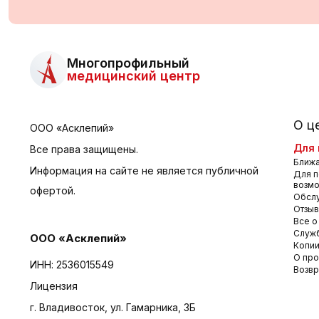
Многопрофильный
медицинский центр
О ц
ООО «Асклепий»
Для 
Все права защищены.
Ближа
Информация на сайте не является публичной
Для п
возм
офертой.
Обсл
Отзы
Все о
Служб
ООО «Асклепий»
Копии
О про
ИНН: 2536015549
Возвр
Лицензия
г. Владивосток, ул. Гамарника, 3Б