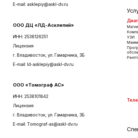
E-mail:
asklepiy@askl-dv.ru
Усл
Диаг
ООО ДЦ «ЛД-Асклепий»
Магни
Комп
ИНН: 2538126251
УЗИ
Мамм
Лицензия
Прог
обсл
г. Владивосток, ул. Гамарника, 3Б
Рентг
E-mail:
ld-asklepiy@askl-dv.ru
ООО «Томограф АС»
ИНН: 2538101842
Тел
Лицензия
г. Владивосток, ул. Гамарника, 3Б
E-mail:
Tomograf-as@askl-dv.ru
Спе