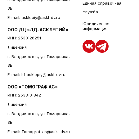
Единая справочная
3Б
служба
E-mail:
asklepiy@askl-dv.ru
Юридическая
информация
ООО ДЦ «ЛД-АСКЛЕПИЙ»
ИНН: 2538126251
Лицензия
г. Владивосток, ул. Гамарника,
3Б
E-mail:
ld-asklepiy@askl-dv.ru
ООО «ТОМОГРАФ АС»
ИНН: 2538101842
Лицензия
г. Владивосток, ул. Гамарника,
3Б
E-mail:
Tomograf-as@askl-dv.ru