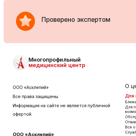
Проверено экспертом
Многопрофильный
медицинский центр
О ц
ООО «Асклепий»
Для 
Все права защищены.
Ближа
Информация на сайте не является публичной
Для п
возм
офертой.
Обсл
Отзы
Все о
Служб
ООО «Асклепий»