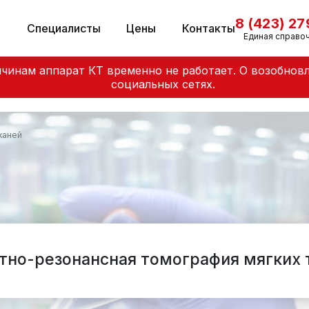
8 (423) 2
и
Специалисты
Цены
Контакты
Единая справо
чинам аппарат КТ временно не работает. О возобнов
социальных сетях.
каней
тно-резонансная томография мягких 