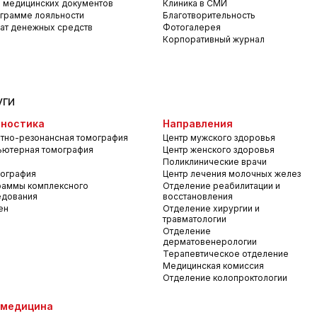
 медицинских документов
Клиника в СМИ
грамме лояльности
Благотворительность
ат денежных средств
Фотогалерея
Корпоративный журнал
уги
ностика
Направления
тно-резонансная томография
Центр мужского здоровья
ьютерная томография
Центр женского здоровья
Поликлинические врачи
ография
Центр лечения молочных желез
раммы комплексного
Отделение реабилитации и
едования
восстановления
ен
Отделение хирургии и
травматологии
Отделение
дерматовенерологии
Терапевтическое отделение
Медицинская комиссия
Отделение колопроктологии
емедицина