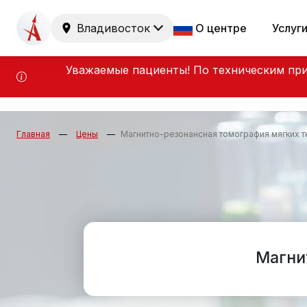
Владивосток
О центре
Услуг
Уважаемые пациенты! По техническим при
Главная
Цены
Магнитно-резонансная томография мягких т
Магни