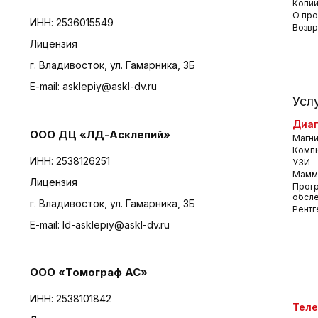
Копии
О про
ИНН: 2536015549
Возвр
Лицензия
г. Владивосток, ул. Гамарника, 3Б
E-mail:
asklepiy@askl-dv.ru
Усл
Диаг
ООО ДЦ «ЛД-Асклепий»
Магни
Комп
ИНН: 2538126251
УЗИ
Мамм
Лицензия
Прог
обсл
г. Владивосток, ул. Гамарника, 3Б
Рентг
E-mail:
ld-asklepiy@askl-dv.ru
ООО «Томограф АС»
ИНН: 2538101842
Тел