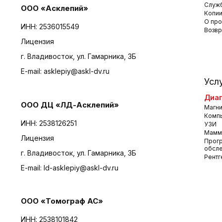
Служб
ООО «Асклепий»
Копии
О про
ИНН: 2536015549
Возвр
Лицензия
г. Владивосток, ул. Гамарника, 3Б
E-mail:
asklepiy@askl-dv.ru
Усл
Диаг
ООО ДЦ «ЛД-Асклепий»
Магни
Комп
ИНН: 2538126251
УЗИ
Мамм
Лицензия
Прог
обсл
г. Владивосток, ул. Гамарника, 3Б
Рентг
E-mail:
ld-asklepiy@askl-dv.ru
ООО «Томограф АС»
ИНН: 2538101842