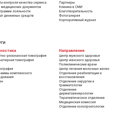
а контроля качества сервиса
Партнеры
 медицинских документов
Клиника в СМИ
грамме лояльности
Благотворительность
ат денежных средств
Фотогалерея
Корпоративный журнал
уги
ностика
Направления
тно-резонансная томография
Центр мужского здоровья
ьютерная томография
Центр женского здоровья
Поликлинические врачи
ография
Центр лечения молочных желез
раммы комплексного
Отделение реабилитации и
едования
восстановления
ен
Отделение хирургии и
травматологии
Отделение
дерматовенерологии
Терапевтическое отделение
Медицинская комиссия
Отделение колопроктологии