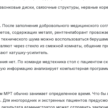
звонковые диски, связочные структуры, нервные коре
у. После заполнения добровольного медицинского сог
метов, содержащих металл, рентгенлаборант провожа
я технического шума можно воспользоваться берушам
ляют через стекло из смежной комнаты, общение про
ают катушку-усилитель.
ия нет. По команде медтехника стол с пациентом ско
ную информацию анализирует компьютерная программа
ам МРТ обычно занимает определенное время. Что бы 
. Для иногородних и экстренных пациентов предусмо
и результата администратор может отправить заключе