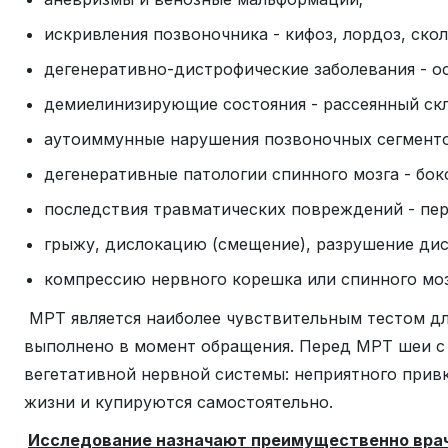
искривления позвоночника - кифоз, лордоз, скол
дегенеративно-дистрофические заболевания - ос
демиелинизирующие состояния - рассеянный скл
аутоиммунные нарушения позвоночных сегмент
дегенеративные патологии спинного мозга - бок
последствия травматических повреждений - пер
грыжу, дислокацию (смещение), разрушение дис
компрессию нервного корешка или спинного мозг
МРТ является наиболее чувствительным тестом дл
выполнено в момент обращения. Перед МРТ шеи с 
вегетативной нервной системы: неприятного привк
жизни и купируются самостоятельно.
Исследование назначают преимущественно вра