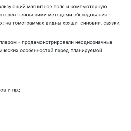
пользующий магнитное поле и компьютерную
и с рентгеновскими методами обследования -
х: на томограммах видны хрящи, синовии, связки,
пплером - продемонстрировали неоднозначные
мических особенностей перед планируемой
в и пр.;