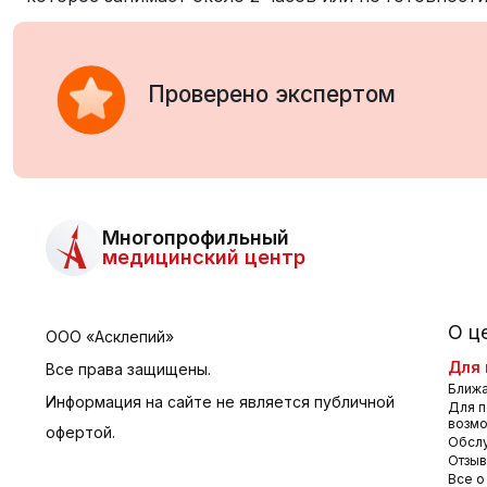
Проверено экспертом
Многопрофильный
медицинский центр
О ц
ООО «Асклепий»
Для 
Все права защищены.
Ближа
Информация на сайте не является публичной
Для п
возм
офертой.
Обсл
Отзы
Все о