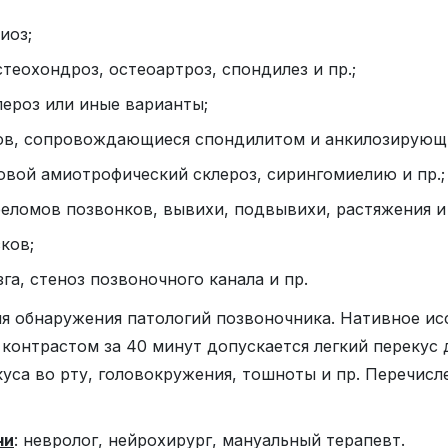
иоз;
теохондроз, остеоартроз, спондилез и пр.;
ероз или иные варианты;
ов, сопровождающиеся спондилитом и анкилозирующи
овой амиотрофический склероз, сирингомиелию и пр.;
еломов позвонков, вывихи, подвывихи, растяжения и
ков;
а, стеноз позвоночного канала и пр.
я обнаружения патологий позвоночника. Нативное ис
контрастом за 40 минут допускается легкий перекус 
уса во рту, головокружения, тошноты и пр. Перечис
чи
: невролог, нейрохирург, мануальный терапевт.