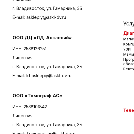
г. Владивосток, ул. Гамарника, 3Б
E-mail:
asklepiy@askl-dv.ru
Усл
Диаг
ООО ДЦ «ЛД-Асклепий»
Магни
Комп
ИНН: 2538126251
УЗИ
Мамм
Лицензия
Прог
обсл
г. Владивосток, ул. Гамарника, 3Б
Рентг
E-mail:
ld-asklepiy@askl-dv.ru
ООО «Томограф АС»
ИНН: 2538101842
Тел
Лицензия
г. Владивосток, ул. Гамарника, 3Б
E-mail:
Tomograf-as@askl-dv.ru