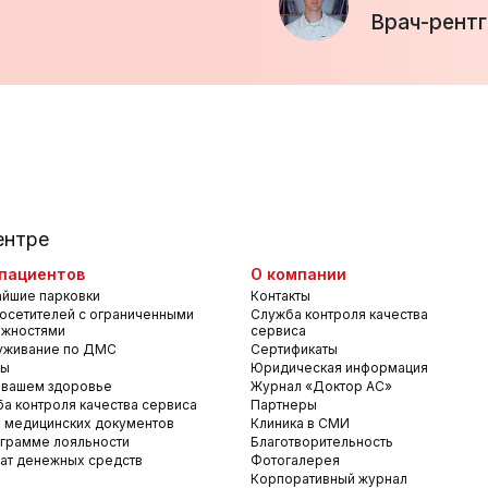
Врач-рент
ентре
пациентов
О компании
йшие парковки
Контакты
осетителей с ограниченными
Служба контроля качества
ожностями
сервиса
уживание по ДМС
Сертификаты
вы
Юридическая информация
 вашем здоровье
Журнал «Доктор АС»
а контроля качества сервиса
Партнеры
 медицинских документов
Клиника в СМИ
грамме лояльности
Благотворительность
ат денежных средств
Фотогалерея
Корпоративный журнал