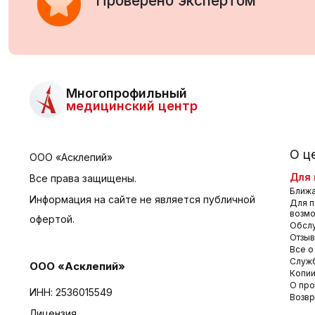
Проверено экспертом
Многопрофильный
медицинский центр
О ц
ООО «Асклепий»
Для 
Все права защищены.
Ближа
Информация на сайте не является публичной
Для п
возм
офертой.
Обсл
Отзы
Все о
Служб
ООО «Асклепий»
Копии
О про
ИНН: 2536015549
Возвр
Лицензия