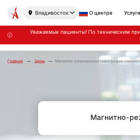
Владивосток
О центре
Услуг
Уважаемые пациенты! По техническим при
Главная
Цены
Магнитно-резонансная томография спинного
Магнитно-рез