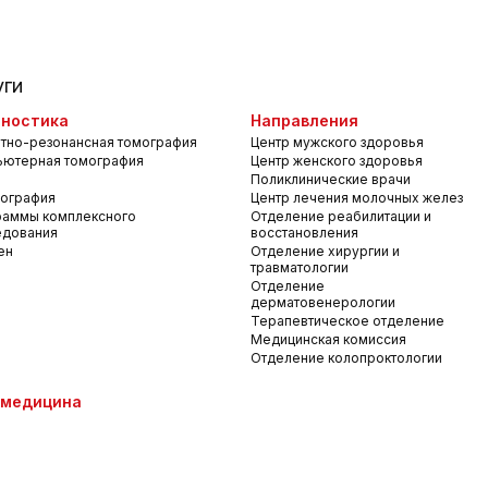
уги
ностика
Направления
тно-резонансная томография
Центр мужского здоровья
ьютерная томография
Центр женского здоровья
Поликлинические врачи
ография
Центр лечения молочных желез
раммы комплексного
Отделение реабилитации и
едования
восстановления
ен
Отделение хирургии и
травматологии
Отделение
дерматовенерологии
Терапевтическое отделение
Медицинская комиссия
Отделение колопроктологии
емедицина