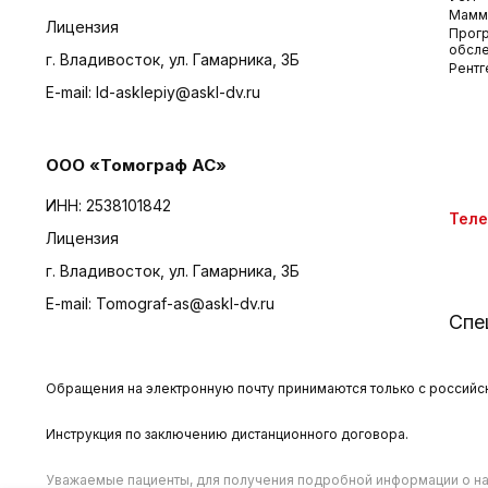
Мамм
Лицензия
Прог
обсл
г. Владивосток, ул. Гамарника, 3Б
Рентг
E-mail:
ld-asklepiy@askl-dv.ru
ООО «Томограф АС»
ИНН: 2538101842
Тел
Лицензия
г. Владивосток, ул. Гамарника, 3Б
E-mail:
Tomograf-as@askl-dv.ru
Спе
Обращения на электронную почту принимаются только с российски
Инструкция по заключению дистанционного договора.
Уважаемые пациенты, для получения подробной информации о нал