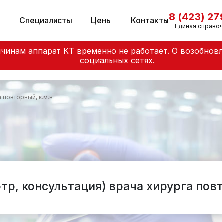
8 (423) 2
и
Специалисты
Цены
Контакты
Единая справо
чинам аппарат КТ временно не работает. О возобнов
социальных сетях.
 повторный, к.м.н
тр, консультация) врача хирурга повт