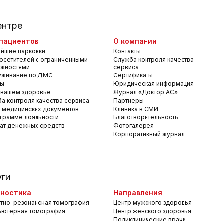
ентре
пациентов
О компании
йшие парковки
Контакты
осетителей с ограниченными
Служба контроля качества
ожностями
сервиса
уживание по ДМС
Сертификаты
вы
Юридическая информация
 вашем здоровье
Журнал «Доктор АС»
а контроля качества сервиса
Партнеры
 медицинских документов
Клиника в СМИ
грамме лояльности
Благотворительность
ат денежных средств
Фотогалерея
Корпоративный журнал
уги
ностика
Направления
тно-резонансная томография
Центр мужского здоровья
ьютерная томография
Центр женского здоровья
Поликлинические врачи