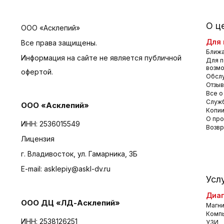
О ц
ООО «Асклепий»
Для 
Все права защищены.
Ближа
Информация на сайте не является публичной
Для п
возм
офертой.
Обсл
Отзы
Все о
Служб
ООО «Асклепий»
Копии
О про
ИНН: 2536015549
Возвр
Лицензия
г. Владивосток, ул. Гамарника, 3Б
E-mail:
asklepiy@askl-dv.ru
Усл
Диаг
ООО ДЦ «ЛД-Асклепий»
Магни
Комп
ИНН: 2538126251
УЗИ