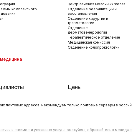
ография
Центр лечения молочных желез
раммы комплексного
Отделение реабилитации и
едования
восстановления
ен
Отделение хирургии и
травматологии
Отделение
дерматовенерологии
Терапевтическое отделение
Медицинская комиссия
Отделение колопроктологии
емедицина
циалисты
Цены
х почтовых адресов. Рекомендуем только почтовые серверы в российски
ичии и стоимости указанных услуг, пожалуйста, обращайтесь к менедж