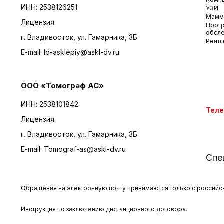
ИНН: 2538126251
УЗИ
Мамм
Лицензия
Прог
обсл
г. Владивосток, ул. Гамарника, 3Б
Рентг
E-mail:
ld-asklepiy@askl-dv.ru
ООО «Томограф АС»
ИНН: 2538101842
Тел
Лицензия
г. Владивосток, ул. Гамарника, 3Б
E-mail:
Tomograf-as@askl-dv.ru
Спе
Обращения на электронную почту принимаются только с российски
Инструкция по заключению дистанционного договора.