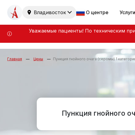
Владивосток
О центре
Услуг
Уважаемые пациенты! По техническим при
Главная
Цены
Пункция гнойного очага (серомы) 1 категори
Пункция гнойного оч