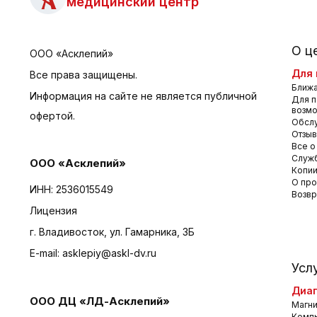
медицинский центр
О ц
ООО «Асклепий»
Для 
Все права защищены.
Ближа
Информация на сайте не является публичной
Для п
возм
офертой.
Обсл
Отзы
Все о
Служб
ООО «Асклепий»
Копии
О про
ИНН: 2536015549
Возвр
Лицензия
г. Владивосток, ул. Гамарника, 3Б
E-mail:
asklepiy@askl-dv.ru
Усл
Диаг
ООО ДЦ «ЛД-Асклепий»
Магни
Комп