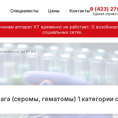
8 (423) 2
и
Специалисты
Цены
Контакты
Единая справо
чинам аппарат КТ временно не работает. О возобнов
социальных сетях.
и сложности (до 50 мл)
ага (серомы, гематомы) 1 категории 