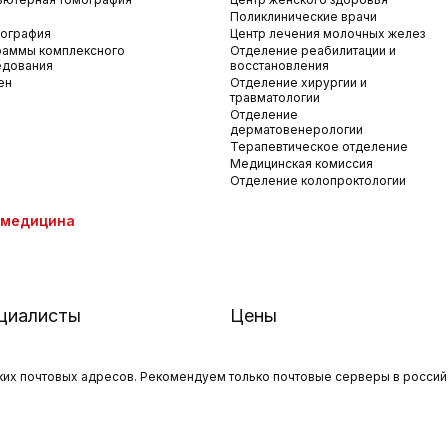
Поликлинические врачи
ография
Центр лечения молочных желез
раммы комплексного
Отделение реабилитации и
едования
восстановления
ен
Отделение хирургии и
травматологии
Отделение
дерматовенерологии
Терапевтическое отделение
Медицинская комиссия
Отделение колопроктологии
емедицина
циалисты
Цены
х почтовых адресов. Рекомендуем только почтовые серверы в российски