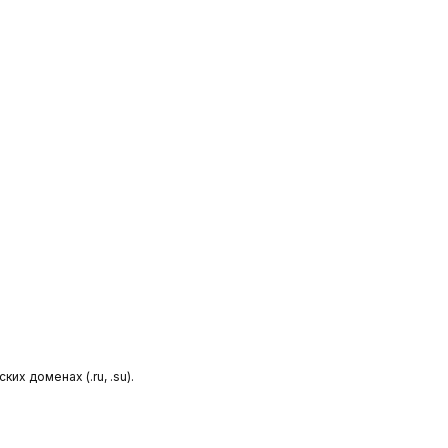
х доменах (.ru, .su).