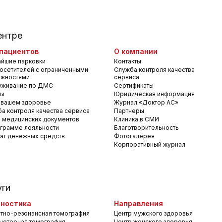
ентре
пациентов
О компании
йшие парковки
Контакты
осетителей с ограниченными
Служба контроля качества
ожностями
сервиса
уживание по ДМС
Сертификаты
вы
Юридическая информация
 вашем здоровье
Журнал «Доктор АС»
а контроля качества сервиса
Партнеры
 медицинских документов
Клиника в СМИ
грамме лояльности
Благотворительность
ат денежных средств
Фотогалерея
Корпоративный журнал
уги
ностика
Направления
тно-резонансная томография
Центр мужского здоровья
ьютерная томография
Центр женского здоровья