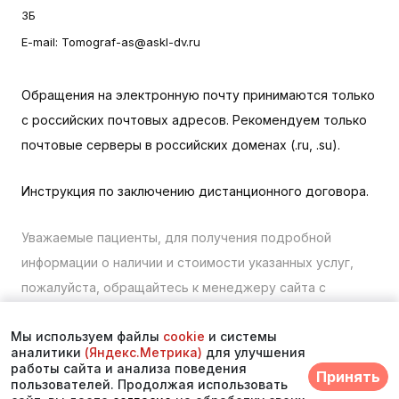
3Б
E-mail:
Tomograf-as@askl-dv.ru
Обращения на электронную почту принимаются только
с российских почтовых адресов. Рекомендуем только
почтовые серверы в российских доменах (.ru, .su).
Инструкция по заключению дистанционного договора.
Уважаемые пациенты, для получения подробной
информации о наличии и стоимости указанных услуг,
пожалуйста, обращайтесь к менеджеру сайта с
помощью специальной формы связи или по телефону во
Мы используем файлы
cookie
и системы
Владивостоке:
+7 (423) 279-00-00
. vk 373
аналитики
(Яндекс.Метрика)
для улучшения
работы сайта и анализа поведения
Принять
© 2026. Многопрофильный медицинский центр
пользователей. Продолжая использовать