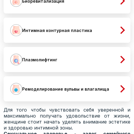
Биоревитализация
Лаборатория (Анализы)
Маммография
Центр Женского здоровья
Интимная контурная пластика
Центр Мужского здоровья
Программы Комплексного обследования
Поликлинические врачи
Плазмолифтинг
Рентген
Центр лечения молочных желез
Отделение реабилитации и восстановления
Ремоделирование вульвы и влагалища
Медицинская Комиссия
Отделение Хирургии и травматологии
Для того чтобы чувствовать себя уверенной и
максимально получать удовольствие от жизни,
Отделение дерматовенерологии
женщине стоит начать уделять внимание эстетике
и здоровью интимной зоны.
Отделение колопроктологии
Сексуальное здоровье - залог семейного