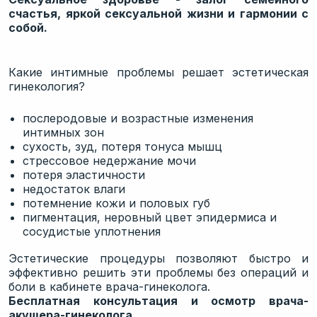
Терапевтическое отделение
счастья, яркой сексуальной жизни и гармонии с
собой.
IV-Терапия
Телемедицина
Какие интимные проблемы решает эстетическая
гинекология?
послеродовые и возрастные изменения
интимных зон
сухость, зуд, потеря тонуса мышц
стрессовое недержание мочи
потеря эластичности
недостаток влаги
потемнение кожи и половых губ
пигментация, неровный цвет эпидермиса и
сосудистые уплотнения
Эстетические процедуры позволяют быстро и
эффективно решить эти проблемы без операций и
боли в кабинете врача-гинеколога.
Бесплатная консультация и осмотр врача-
акушера-гинеколога