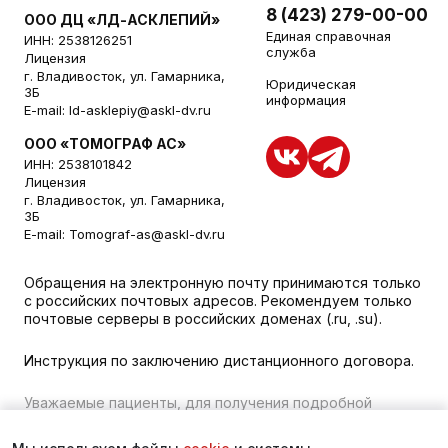
8 (423) 279-00-00
ООО ДЦ «ЛД-АСКЛЕПИЙ»
Единая справочная
ИНН: 2538126251
служба
Лицензия
г. Владивосток, ул. Гамарника,
Юридическая
3Б
информация
E-mail:
ld-asklepiy@askl-dv.ru
ООО «ТОМОГРАФ АС»
ИНН: 2538101842
Лицензия
г. Владивосток, ул. Гамарника,
3Б
E-mail:
Tomograf-as@askl-dv.ru
Обращения на электронную почту принимаются только
с российских почтовых адресов. Рекомендуем только
почтовые серверы в российских доменах (.ru, .su).
Инструкция по заключению дистанционного договора.
Уважаемые пациенты, для получения подробной
информации о наличии и стоимости указанных услуг,
пожалуйста, обращайтесь к менеджеру сайта с