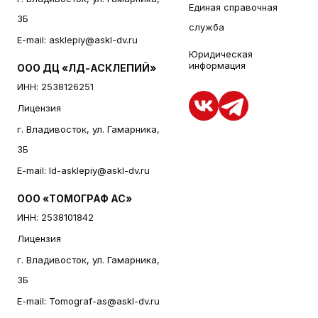
Единая справочная
3Б
служба
E-mail:
asklepiy@askl-dv.ru
Юридическая
информация
ООО ДЦ «ЛД-АСКЛЕПИЙ»
ИНН: 2538126251
Лицензия
г. Владивосток, ул. Гамарника,
3Б
E-mail:
ld-asklepiy@askl-dv.ru
ООО «ТОМОГРАФ АС»
ИНН: 2538101842
Лицензия
г. Владивосток, ул. Гамарника,
3Б
E-mail:
Tomograf-as@askl-dv.ru