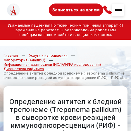
Записаться на прием
Уважаемые пациенты! По техническим причинам аппарат КТ
временно не работает. О возобновлении работы мы
сообщим на нашем сайте и в социальных сетях.
Главная
Услуги и направления
Лаборатория (Анализы)
Инфекционная диагностики (ИХЛА\ИФА исследования)
Диагностика сифилиса
Определение антител к бледной трепонеме (Treponema pallidum) в
сыворотке крови реакцией иммунофлюоресценции (РИФ) - РИФ abc
Определение антител к бледной
трепонеме (Treponema pallidum)
в сыворотке крови реакцией
иммунофлюоресценции (РИФ) -