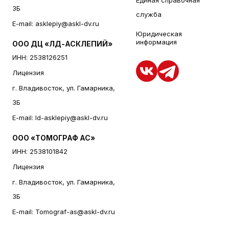
Единая справочная
3Б
служба
E-mail:
asklepiy@askl-dv.ru
Юридическая
информация
ООО ДЦ «ЛД-АСКЛЕПИЙ»
ИНН: 2538126251
Лицензия
г. Владивосток, ул. Гамарника,
3Б
E-mail:
ld-asklepiy@askl-dv.ru
ООО «ТОМОГРАФ АС»
ИНН: 2538101842
Лицензия
г. Владивосток, ул. Гамарника,
3Б
E-mail:
Tomograf-as@askl-dv.ru