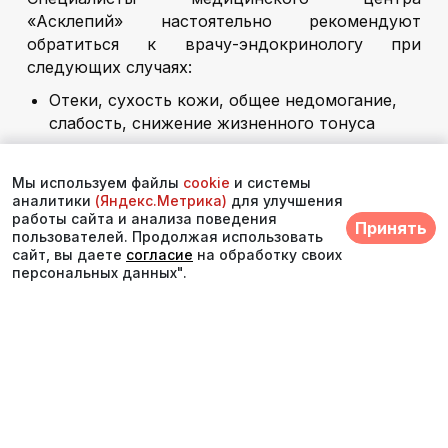
«Асклепий» настоятельно рекомендуют
обратиться к врачу-эндокринологу при
следующих случаях:
Отеки, сухость кожи, общее недомогание,
слабость, снижение жизненного тонуса
Обильно пото- и мочевыделение, при этом
жажда и сухость во рту
Мы используем файлы
cookie
и системы
Нарушение сердечного ритма, тахикардия,
аналитики
(Яндекс.Метрика)
для улучшения
работы сайта и анализа поведения
сопровождающиеся потерей веса, дрожью в
Принять
пользователей. Продолжая использовать
теле
сайт, вы даете
согласие
на обработку своих
Повышенная возбудимость, нервозность,
персональных данных".
раздражительность, нарушения сна,
сопровождающиеся снижением веса,
учащенным сердцебиением.
Своевременная диагностика заболеваний
эндокринной системы – залог скорейшего
выздоровления всего организма. Поэтому так