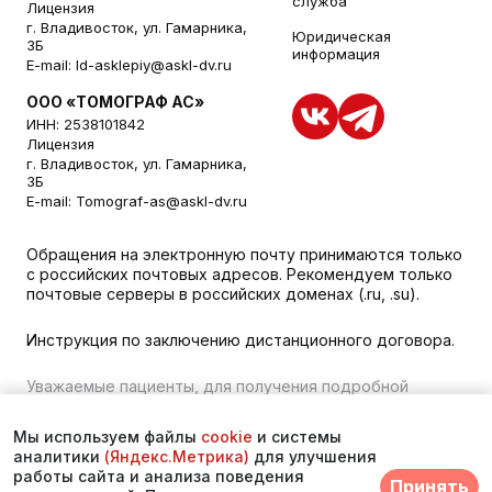
служба
Лицензия
г. Владивосток, ул. Гамарника,
Юридическая
3Б
информация
E-mail:
ld-asklepiy@askl-dv.ru
ООО «ТОМОГРАФ АС»
ИНН: 2538101842
Лицензия
г. Владивосток, ул. Гамарника,
3Б
E-mail:
Tomograf-as@askl-dv.ru
Обращения на электронную почту принимаются только
с российских почтовых адресов. Рекомендуем только
почтовые серверы в российских доменах (.ru, .su).
Инструкция по заключению дистанционного договора.
Уважаемые пациенты, для получения подробной
информации о наличии и стоимости указанных услуг,
пожалуйста, обращайтесь к менеджеру сайта с
Мы используем файлы
cookie
и системы
помощью специальной формы связи или по телефону во
аналитики
(Яндекс.Метрика)
для улучшения
Владивостоке:
+7 (423) 279-00-00
. vk 373
работы сайта и анализа поведения
Принять