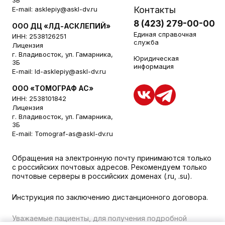
3Б
Контакты
E-mail:
asklepiy@askl-dv.ru
8 (423) 279-00-00
ООО ДЦ «ЛД-АСКЛЕПИЙ»
Единая справочная
ИНН: 2538126251
служба
Лицензия
г. Владивосток, ул. Гамарника,
Юридическая
3Б
информация
E-mail:
ld-asklepiy@askl-dv.ru
ООО «ТОМОГРАФ АС»
ИНН: 2538101842
Лицензия
г. Владивосток, ул. Гамарника,
3Б
E-mail:
Tomograf-as@askl-dv.ru
Обращения на электронную почту принимаются только
с российских почтовых адресов. Рекомендуем только
почтовые серверы в российских доменах (.ru, .su).
Инструкция по заключению дистанционного договора.
Уважаемые пациенты, для получения подробной