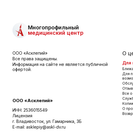
Многопрофильный
медицинский центр
О ц
ООО «Асклепий»
Все права защищены.
Для 
Информация на сайте не является публичной
Ближа
офертой.
Для п
возм
Обсл
Отзы
Все о
Служб
ООО «Асклепий»
Копии
О про
ИНН: 2536015549
Возвр
Лицензия
г. Владивосток, ул. Гамарника, 3Б
E-mail:
asklepiy@askl-dv.ru