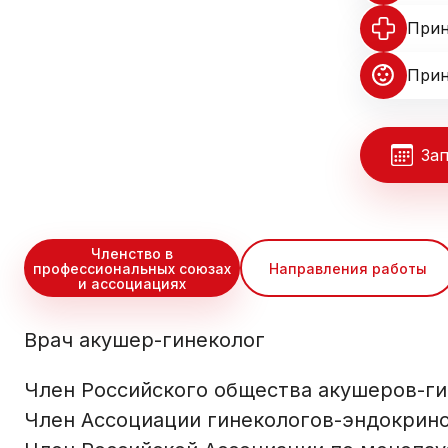
Прин
Прин
Зап
Членство в
профессиональных союзах
Направления работы
и ассоциациях
Врач акушер-гинеколог
Член Российского общества акушеров-ги
Член Ассоциации гинекологов-эндокрино