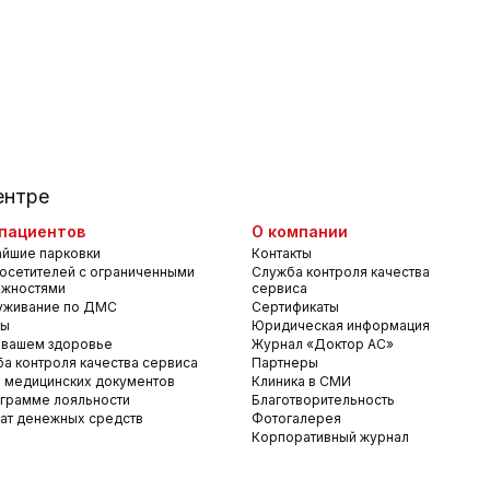
ентре
пациентов
О компании
йшие парковки
Контакты
осетителей с ограниченными
Служба контроля качества
ожностями
сервиса
уживание по ДМС
Сертификаты
вы
Юридическая информация
 вашем здоровье
Журнал «Доктор АС»
а контроля качества сервиса
Партнеры
 медицинских документов
Клиника в СМИ
грамме лояльности
Благотворительность
ат денежных средств
Фотогалерея
Корпоративный журнал