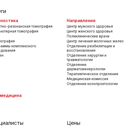
уги
ностика
Направления
тно-резонансная томография
Центр мужского здоровья
ьютерная томография
Центр женского здоровья
Поликлинические врачи
ография
Центр лечения молочных желез
раммы комплексного
Отделение реабилитации и
едования
восстановления
ен
Отделение хирургии и
травматологии
Отделение
дерматовенерологии
Терапевтическое отделение
Медицинская комиссия
Отделение колопроктологии
емедицина
циалисты
Цены