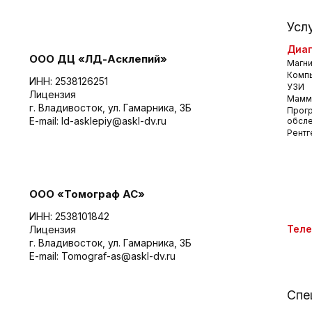
Усл
Диаг
ООО ДЦ «ЛД-Асклепий»
Магни
Комп
ИНН: 2538126251
УЗИ
Лицензия
Мамм
г. Владивосток, ул. Гамарника, 3Б
Прог
E-mail:
ld-asklepiy@askl-dv.ru
обсл
Рентг
ООО «Томограф АС»
ИНН: 2538101842
Тел
Лицензия
г. Владивосток, ул. Гамарника, 3Б
E-mail:
Tomograf-as@askl-dv.ru
Спе