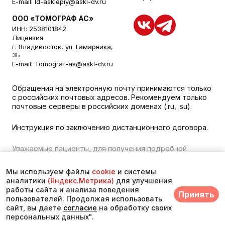
E-mail:
ld-asklepiy@askl-dv.ru
ООО «ТОМОГРАФ АС»
ИНН: 2538101842
Лицензия
г. Владивосток, ул. Гамарника,
3Б
E-mail:
Tomograf-as@askl-dv.ru
Обращения на электронную почту принимаются только
с российских почтовых адресов. Рекомендуем только
почтовые серверы в российских доменах (.ru, .su).
Инструкция по заключению дистанционного договора.
Уважаемые пациенты, для получения подробной
информации о наличии и стоимости указанных услуг,
пожалуйста, обращайтесь к менеджеру сайта с
Мы используем файлы
cookie
и системы
помощью специальной формы связи или по телефону во
аналитики
(Яндекс.Метрика)
для улучшения
Владивостоке:
+7 (423) 279-00-00
. vk 373
работы сайта и анализа поведения
Принять
пользователей. Продолжая использовать
© 2026. Многопрофильный медицинский центр
сайт, вы даете
согласие
на обработку своих
«Асклепий»
персональных данных".