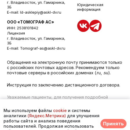
г. Владивосток, ул. Гамарника,
Юридическая
3Б
информация
E-mail:
ld-asklepiy@askl-dv.ru
ООО «ТОМОГРАФ АС»
ИНН: 2538101842
Лицензия
г. Владивосток, ул. Гамарника,
3Б
E-mail:
Tomograf-as@askl-dv.ru
Обращения на электронную почту принимаются только
с российских почтовых адресов. Рекомендуем только
почтовые серверы в российских доменах (.ru, .su).
Инструкция по заключению дистанционного договора.
Уважаемые пациенты, для получения подробной
информации о наличии и стоимости указанных услуг,
пожалуйста, обращайтесь к менеджеру сайта с
Мы используем файлы
cookie
и системы
помощью специальной формы связи или по телефону во
аналитики
(Яндекс.Метрика)
для улучшения
Владивостоке:
+7 (423) 279-00-00
. vk 373
работы сайта и анализа поведения
Принять
пользователей. Продолжая использовать