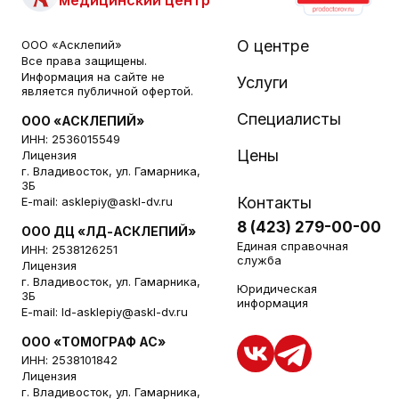
О центре
ООО «Асклепий»
Все права защищены.
Информация на сайте не
Услуги
является публичной офертой.
Специалисты
ООО «АСКЛЕПИЙ»
ИНН: 2536015549
Цены
Лицензия
г. Владивосток, ул. Гамарника,
3Б
Контакты
E-mail:
asklepiy@askl-dv.ru
8 (423) 279-00-00
ООО ДЦ «ЛД-АСКЛЕПИЙ»
Единая справочная
ИНН: 2538126251
служба
Лицензия
г. Владивосток, ул. Гамарника,
Юридическая
3Б
информация
E-mail:
ld-asklepiy@askl-dv.ru
ООО «ТОМОГРАФ АС»
ИНН: 2538101842
Лицензия
г. Владивосток, ул. Гамарника,