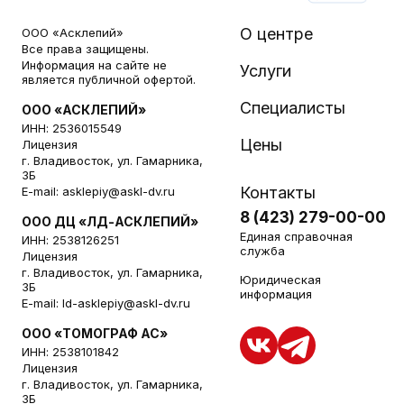
О центре
ООО «Асклепий»
Все права защищены.
Информация на сайте не
Услуги
является публичной офертой.
Специалисты
ООО «АСКЛЕПИЙ»
ИНН: 2536015549
Цены
Лицензия
г. Владивосток, ул. Гамарника,
3Б
Контакты
E-mail:
asklepiy@askl-dv.ru
8 (423) 279-00-00
ООО ДЦ «ЛД-АСКЛЕПИЙ»
Единая справочная
ИНН: 2538126251
служба
Лицензия
г. Владивосток, ул. Гамарника,
Юридическая
3Б
информация
E-mail:
ld-asklepiy@askl-dv.ru
ООО «ТОМОГРАФ АС»
ИНН: 2538101842
Лицензия
г. Владивосток, ул. Гамарника,
3Б