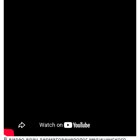
В видео врач дерматовенеролог медицинского