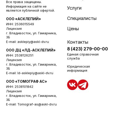
Все права защищены.
Информация на сайте не
Услуги
является публичной офертой.
Специалисты
ООО «АСКЛЕПИЙ»
ИНН: 2536015549
Цены
Лицензия
г. Владивосток, ул. Гамарника,
3Б
Контакты
E-mail:
asklepiy@askl-dv.ru
8 (423) 279-00-00
ООО ДЦ «ЛД-АСКЛЕПИЙ»
Единая справочная
ИНН: 2538126251
служба
Лицензия
г. Владивосток, ул. Гамарника,
Юридическая
3Б
информация
E-mail:
ld-asklepiy@askl-dv.ru
ООО «ТОМОГРАФ АС»
ИНН: 2538101842
Лицензия
г. Владивосток, ул. Гамарника,
3Б
E-mail:
Tomograf-as@askl-dv.ru