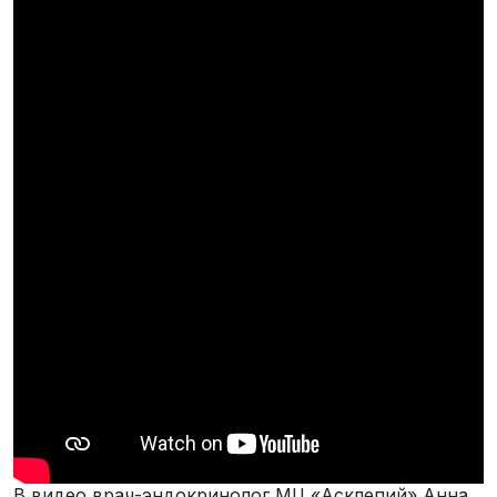
В видео врач-эндокринолог МЦ «Асклепий» Анна