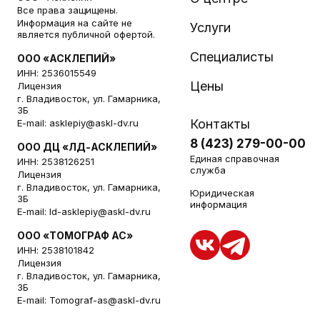
Все права защищены.
Информация на сайте не
Услуги
является публичной офертой.
Специалисты
ООО «АСКЛЕПИЙ»
ИНН: 2536015549
Цены
Лицензия
г. Владивосток, ул. Гамарника,
3Б
Контакты
E-mail:
asklepiy@askl-dv.ru
8 (423) 279-00-00
ООО ДЦ «ЛД-АСКЛЕПИЙ»
Единая справочная
ИНН: 2538126251
служба
Лицензия
г. Владивосток, ул. Гамарника,
Юридическая
3Б
информация
E-mail:
ld-asklepiy@askl-dv.ru
ООО «ТОМОГРАФ АС»
ИНН: 2538101842
Лицензия
г. Владивосток, ул. Гамарника,
3Б
E-mail:
Tomograf-as@askl-dv.ru